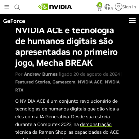
Skip
0
Sign In
to
BR
main
GeForce
content
NVIDIA ACE e tecnologia
de humanos digitais são
apresentadas no primeiro
jogo, Mecha BREAK
Por
Andrew Burnes
ligado 20 de agosto de 2024 |
Featured Stories
Gamescom
NVIDIA ACE
NVIDIA
RTX
O
NVIDIA ACE
é um conjunto revolucionário de
tecnologias de humanos digitais que dão vida a
eles com a IA Generativa. Desde sua estreia
durante a Computex 2023, na
demonstração
técnica da Ramen Shop
, as capacidades do ACE