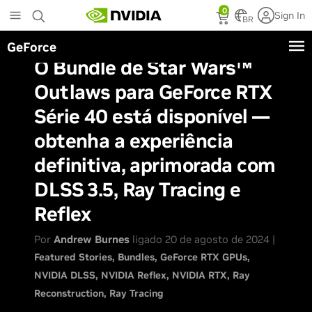
Skip
0
Sign In
to
BR
main
GeForce
content
O Bundle de Star Wars™
Outlaws para GeForce RTX
Série 40 está disponível —
obtenha a experiência
definitiva, aprimorada com
DLSS 3.5, Ray Tracing e
Reflex
Por
Andrew Burnes
ligado 20 de agosto de 2024 |
Featured Stories
Bundles
GeForce RTX GPUs
NVIDIA DLSS
NVIDIA Reflex
NVIDIA RTX
Ray
Reconstruction
Ray Tracing