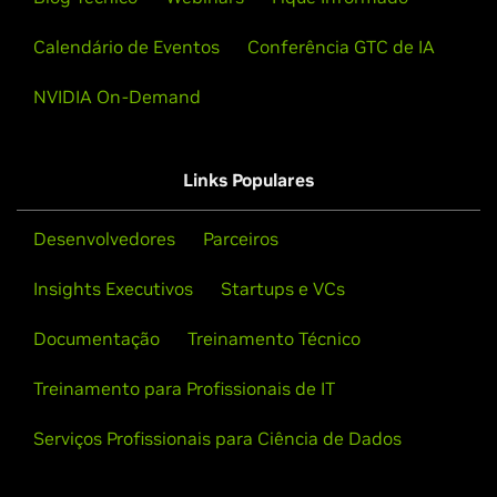
Calendário de Eventos
Conferência GTC de IA
NVIDIA On-Demand
Links Populares
Desenvolvedores
Parceiros
Insights Executivos
Startups e VCs
Tech Mahindra
Documentação
Treinamento Técnico
A Vultr
Segmento:
operações com tecnologia de IA, fábricas
Treinamento para Profissionais de IT
de IA soberanas A
Segmento:
Fábricas soberanas de AI
Serviços Profissionais para Ciência de Dados
Tech Mahindra é um serviço global de consultoria e
integrador de sistemas que opera em mais de 90
A Vultr oferece GPU escalável e compatível, além de