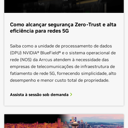
Saiba Mais
Conecte-se
Como alcançar segurança Zero-Trust e alta
eficiência para redes 5G
Saiba como a unidade de processamento de dados
(DPU) NVIDIA® BlueField® e o sistema operacional de
rede (NOS) da Arrcus atendem à necessidade das
empresas de telecomunicações de infraestrutura de
fatiamento de rede 5G, fornecendo simplicidade, alto
Infosys
desempenho e menor custo total de propriedade.
Google Cloud
Segmento:
Operações com AI
Assista à sessão sob demanda
Segmento:
Operações com AI
HPE
A Infosys fornece soluções e consultoria em cloud, AI
O Google Cloud acelera a capacidade de cada
e digitais, orientando os clientes em sua jornada de
organização de transformar digitalmente seus
Segmento:
transformação digital.
Operações com AI, Fábricas soberanas de
negócios e o setor.
AI, RAN acelerada, Rede acelerada