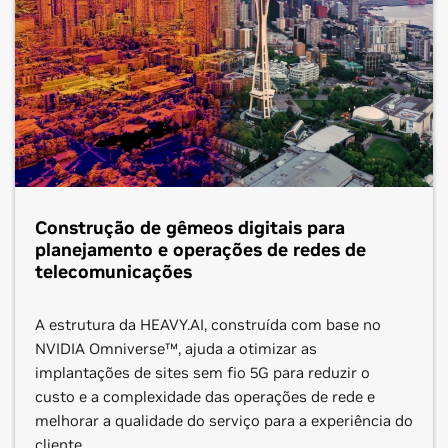
Saiba Mais
Conecte-se
A HPE é a empresa global da edge à cloud criada para
Saiba Mais
Conecte-se
transformar os negócios. A HPE ajuda a conectar,
proteger, analisar e agir em todos os dados e
aplicativos onde quer que estejam, da edge à cloud.
Saiba Mais
Conecte-se
Construção de gêmeos digitais para
planejamento e operações de redes de
telecomunicações
A estrutura da HEAVY.AI, construída com base no
NVIDIA Omniverse™, ajuda a otimizar as
implantações de sites sem fio 5G para reduzir o
QuantiPhi
Microsoft Azure
custo e a complexidade das operações de rede e
melhorar a qualidade do serviço para a experiência do
Segmento:
Operações com AI
Segmento:
Operações com AI
cliente.