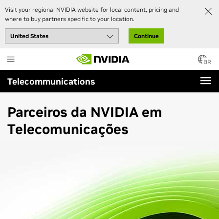
Visit your regional NVIDIA website for local content, pricing and
where to buy partners specific to your location.
Continue
Skip
to
BR
main
Telecommunications
content
Parceiros da NVIDIA em
Telecomunicações