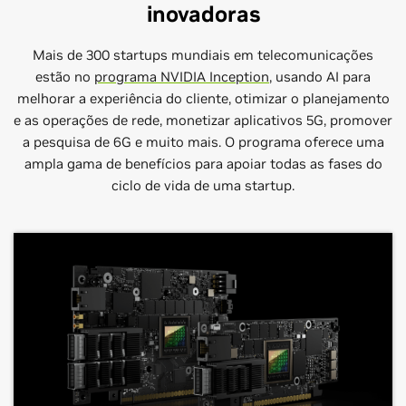
inovadoras
Mais de 300 startups mundiais em telecomunicações
estão no
programa NVIDIA Inception
, usando AI para
melhorar a experiência do cliente, otimizar o planejamento
e as operações de rede, monetizar aplicativos 5G, promover
AWS
Dell Technologies
Data Monsters
a pesquisa de 6G e muito mais. O programa oferece uma
ampla gama de benefícios para apoiar todas as fases do
Segmento:
Segmento: Operações com
Segmento:
Operações com AI
Operações com AI
AI, Fábricas soberanas de
ciclo de vida de uma startup.
AI, RAN acelerada, Rede acelerada A
A Amazon Web Services (AWS) é a nuvem mais
A Data Monsters é um laboratório de pesquisa e
abrangente e mais amplamente adotada do mundo,
Dell está entre as principais empresas de tecnologia
consultoria de AI que ajuda as empresas a projetar e
oferecendo mais de 200 serviços completos de data
do mundo que ajudam a transformar a vida das
implementar soluções baseadas na NVIDIA.
centers em todo o planeta.
pessoas com recursos extraordinários, desde
soluções de cloud híbrida até computação de alto
Saiba Mais
Conecte-se
desempenho e ambiciosas iniciativas de impacto
Saiba Mais
Conecte-se
social e sustentabilidade.