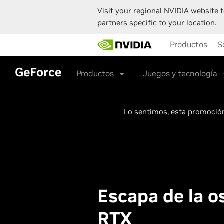
Visit your regional NVIDIA website f
partners specific to your location.
Skip
Productos
S
to
main
content
GeForce
Productos
Juegos y tecnología
Lo sentimos, esta promoción
Escapa de la o
RTX