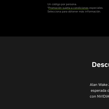
Un código por persona.
*
Promoción sujeta a condiciones
especiales.
Selecciona para obtener más información.
Descu
Alan Wake 
esperada d
con NVIDIA