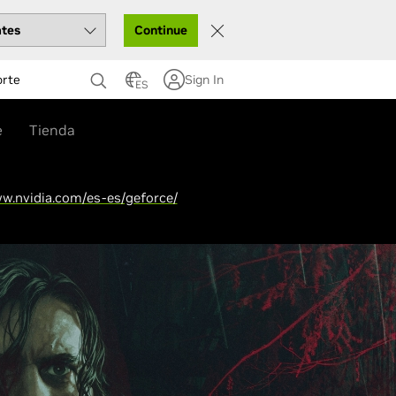
Continue
orte
Sign In
ES
e
Tienda
w.nvidia.com/es-es/geforce/