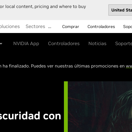
or local content, pricing and where to buy
oluciones
Sectores
…
Comprar
Controladores
Sop
NVIDIA App
Controladores
Noticias
Soport
 ha finalizado. Puedes ver nuestras últimas promociones en
ww
scuridad con