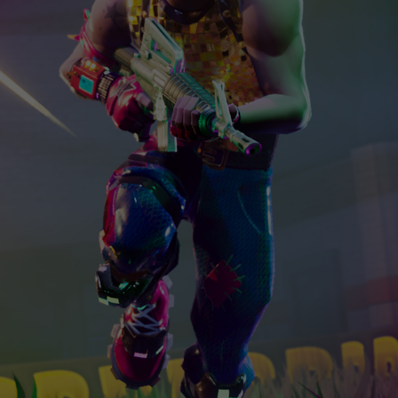
GeForce GTX 1080Ti
Generación anterior
GeForce GTX 1070
Generación anterior
GeForce GTX 1060
Generación anterior
GeForce GTX 1050
Generación anterior
Pascal
Maxwell