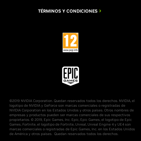
TÉRMINOS Y CONDICIONES
©2019 NVIDIA Corporation. Quedan reservados todos los derechos. NVIDIA, el
logotipo de NVIDIA y GeForce son marcas comerciales o registradas de
NVIDIA Corporation en los Estados Unidos y otros países. Otros nombres de
empresas y productos pueden ser marcas comerciales de sus respectivos
propietarios. © 2019, Epic Games, Inc. Epic, Epic Games, el logotipo de Epic
Games, Fortnite, el logotipo de Fortnite, Unreal, Unreal Engine 4 y UE4 son
marcas comerciales o registradas de Epic Games, Inc. en los Estados Unidos
de América y otros países. Quedan reservados todos los derechos.