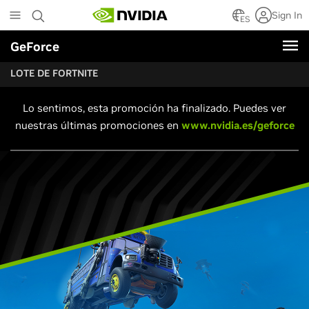
Skip
Sign In
to
ES
main
GeForce
content
LOTE DE FORTNITE
Lo sentimos, esta promoción ha finalizado. Puedes ver
nuestras últimas promociones en
www.nvidia.es/geforce