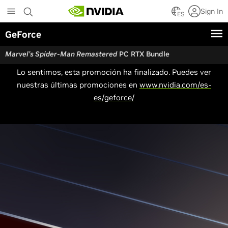
Skip
Sign In
to
ES
main
GeForce
content
Marvel’s Spider-Man Remastered
PC RTX Bundle
Lo sentimos, esta promoción ha finalizado. Puedes ver
nuestras últimas promociones en
www.nvidia.com/es-
es/geforce/