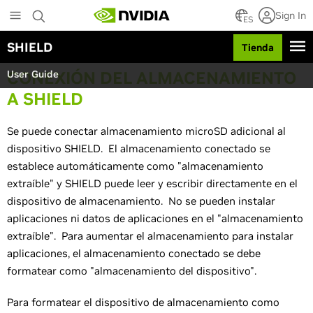
S
Sign In
k
ES
i
SHIELD
Tienda
p
t
CONEXIÓN DEL ALMACENAMIENTO
User Guide
o
m
A SHIELD
a
i
Se puede conectar almacenamiento microSD adicional al
n
c
dispositivo SHIELD. El almacenamiento conectado se
o
establece automáticamente como "almacenamiento
n
extraíble" y SHIELD puede leer y escribir directamente en el
t
dispositivo de almacenamiento. No se pueden instalar
e
n
aplicaciones ni datos de aplicaciones en el "almacenamiento
t
extraíble". Para aumentar el almacenamiento para instalar
aplicaciones, el almacenamiento conectado se debe
formatear como "almacenamiento del dispositivo".
Para formatear el dispositivo de almacenamiento como