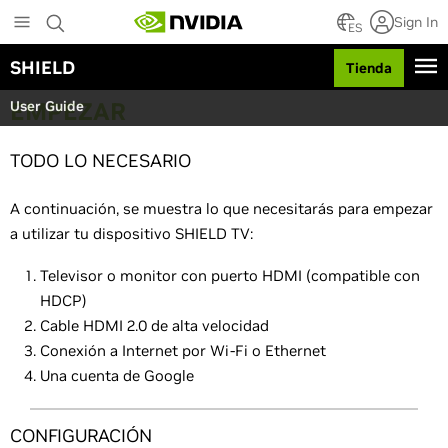
S
Sign In
k
ES
i
SHIELD
Tienda
p
t
EMPEZAR
User Guide
o
m
a
TODO LO NECESARIO
i
n
A continuación, se muestra lo que necesitarás para empezar
c
o
a utilizar tu dispositivo SHIELD TV:
n
t
Televisor o monitor con puerto HDMI (compatible con
e
HDCP)
n
Cable HDMI 2.0 de alta velocidad
t
Conexión a Internet por Wi-Fi o Ethernet
Una cuenta de Google
CONFIGURACIÓN