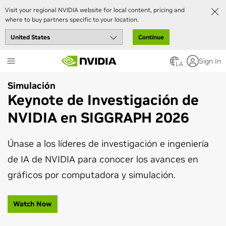
Visit your regional NVIDIA website for local content, pricing and
where to buy partners specific to your location.
Continue
Skip
Sign In
to
LA
main
Simulación
content
NVIDIA GTC
Keynote de Investigación de
Keynote del CEO de NVIDIA Jensen
NVIDIA en SIGGRAPH 2026
Huang en GTC Taipei
Únase a los líderes de investigación e ingeniería
Vea la repetición del keynote, que revela avances
de IA de NVIDIA para conocer los avances en
en infraestructura de IA que impulsan fábricas
gráficos por computadora y simulación.
de IA, sistemas de IA agéntica, IA física y
robótica, y una nueva generación de
Watch Now
computación personal nativa en IA.