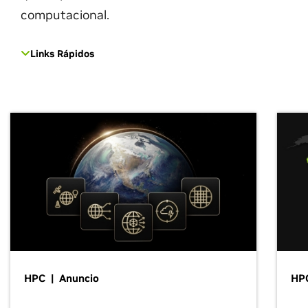
computacional.
Links Rápidos
HPC | Anuncio
HP