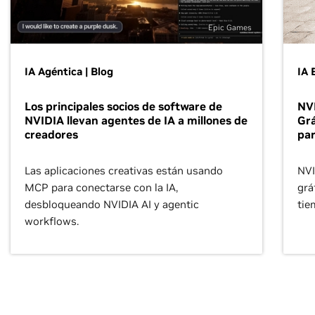
Epic Games
IA Agéntica | Blog
IA 
Los principales socios de software de
NVI
NVIDIA llevan agentes de IA a millones de
Grá
creadores
pa
Las aplicaciones creativas están usando
NVI
MCP para conectarse con la IA,
grá
desbloqueando NVIDIA AI y agentic
tie
workflows.