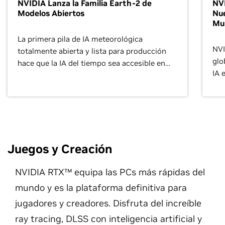
NVIDIA Lanza la Familia Earth-2 de
NVI
Modelos Abiertos
Nue
Mu
La primera pila de IA meteorológica
NVI
totalmente abierta y lista para producción
glo
hace que la IA del tiempo sea accesible en
IA 
todo el mundo.
Juegos y Creación
NVIDIA RTX™ equipa las PCs más rápidas del
mundo y es la plataforma definitiva para
jugadores y creadores. Disfruta del increíble
ray tracing, DLSS con inteligencia artificial y