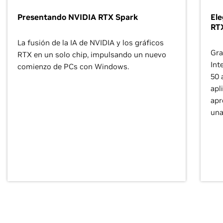
Presentando NVIDIA RTX Spark
Ele
RT
La fusión de la IA de NVIDIA y los gráficos
Gra
RTX en un solo chip, impulsando un nuevo
Int
comienzo de PCs con Windows.
50 
apl
apr
una