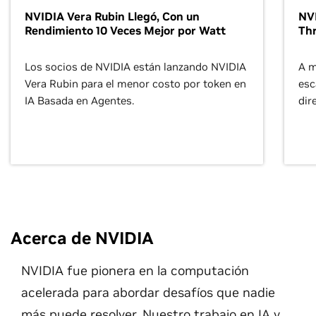
NVIDIA Vera Rubin Llegó, Con un
NVI
Rendimiento 10 Veces Mejor por Watt
Thr
Los socios de NVIDIA están lanzando NVIDIA
A m
Vera Rubin para el menor costo por token en
esc
IA Basada en Agentes.
dir
Acerca de NVIDIA
NVIDIA fue pionera en la computación
acelerada para abordar desafíos que nadie
más puede resolver. Nuestro trabajo en IA y