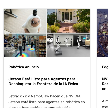
Caterpillar
Robótica Anuncio
Edg
Jetson Está Listo para Agentes para
NVI
Desbloquear la Frontera de la IA Física
Red
en 
JetPack 7.2 y NemoClaw hacen que NVIDIA
A m
Jetson esté listo para agentes en robótica en
esc
el edge, inspección y automatización