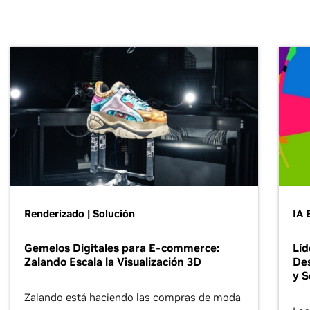
Renderizado | Solución
IA 
Gemelos Digitales para E-commerce:
Líd
Zalando Escala la Visualización 3D
Des
y S
Zalando está haciendo las compras de moda