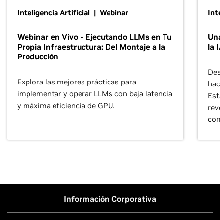
Inteligencia Artificial | Webinar
Int
Webinar en Vivo - Ejecutando LLMs en Tu
Una
Propia Infraestructura: Del Montaje a la
la 
Producción
Des
Explora las mejores prácticas para
hac
implementar y operar LLMs con baja latencia
Est
y máxima eficiencia de GPU.
rev
com
Información Corporativa