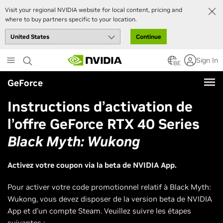
Visit your regional NVIDIA website for local content, pricing and
where to buy partners specific to your location.
Continue
Skip
Sign In
to
BE
main
GeForce
content
Instructions d’activation de
l’offre GeForce RTX 40 Series
Black Myth: Wukong
Activez votre coupon via la beta de NVIDIA App.
Pour activer votre code promotionnel relatif à Black Myth:
Wukong, vous devez disposer de la version beta de NVIDIA
App et d'un compte Steam. Veuillez suivre les étapes
suivantes :