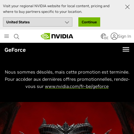
Visit your regional NVIDIA website for local content, pricing and
where to buy partners specific to your location.
Continue
Skip
Sign In
to
BE
main
GeForce
content
Nous sommes désolés, mais cette promotion est terminée.
Pour accéder aux dernières offres promotionnelles, rendez-
vous sur
www.nvidia.com/fr-be/geforce