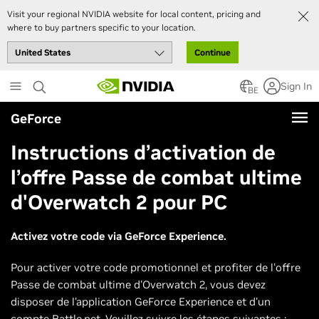
Visit your regional NVIDIA website for local content, pricing and
where to buy partners specific to your location.
Continue
Skip
Sign In
to
BE
main
GeForce
content
Instructions d’activation de
l’offre Passe de combat ultime
d'Overwatch 2 pour PC
Activez votre code via GeForce Experience.
Pour activer votre code promotionnel et profiter de l'offre
Passe de combat ultime d'Overwatch 2, vous devez
disposer de l’application GeForce Experience et d’un
compte Battle.net. Veuillez suivre les étapes suivantes :