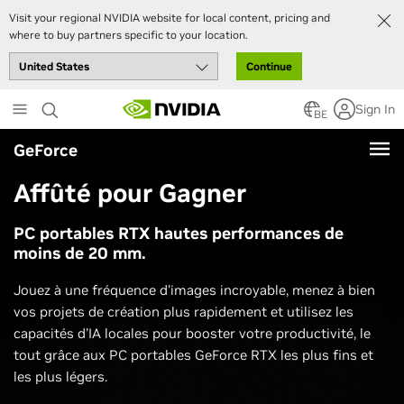
Visit your regional NVIDIA website for local content, pricing and
where to buy partners specific to your location.
Continue
Skip
Sign In
to
BE
main
GeForce
content
Affûté pour Gagner
PC portables RTX hautes performances de
moins de 20 mm.
Jouez à une fréquence d'images incroyable, menez à bien
vos projets de création plus rapidement et utilisez les
capacités d'IA locales pour booster votre productivité, le
tout grâce aux PC portables GeForce RTX les plus fins et
les plus légers.