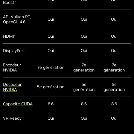
Boost
™
API Vulkan RT,
Oui
Oui
Oui
OpenGL 4.6
HDMI
Oui
Oui
Oui
1
DisplayPort
Oui
Oui
Oui
2
Encodeur
7e
7e
7e génération
NVIDIA
génération
génération
Décodeur
5e
5e
5e génération
NVIDIA
génération
génération
Capacité CUDA
8.6
8.6
8.6
VR Ready
Oui
Oui
Oui