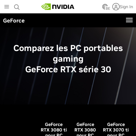
Skip
Sign In
to
BE
main
GeForce
content
Comparez les PC portables
gaming
G
eForce RTX série 30
G
eForce
G
eForce
G
eForce
RTX 3080
ti
RTX 3080
RTX 3070
ti
pour PC
pour PC
pour PC