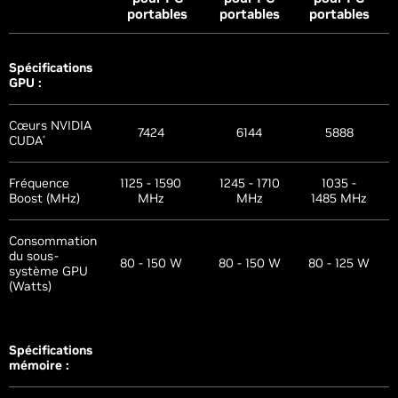
portables
portables
portables
Spécifications
GPU :
Cœurs NVIDIA
7424
6144
5888
CUDA
®
Fréquence
1125 - 1590
1245 - 1710
1035 -
Boost (MHz)
MHz
MHz
1485 MHz
Consommation
du sous-
80 - 150 W
80 - 150 W
80 - 125 W
système GPU
(Watts)
Spécifications
mémoire :