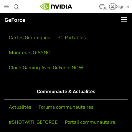
Skip
Sign In
to
BE
main
GeForce
content
Produits
Cartes Graphiques
PC Portables
Moniteurs G-SYNC
Cloud Gaming Avec GeForce NOW
Communauté & Actualités
Actualités
Forums communautaires
#SHOTWITHGEFORCE
Portail communautaire