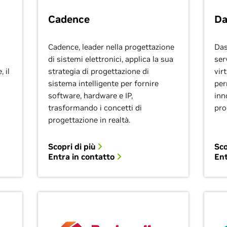
Cadence
Da
Cadence, leader nella progettazione
Das
di sistemi elettronici, applica la sua
ser
 il
strategia di progettazione di
virt
sistema intelligente per fornire
per
software, hardware e IP,
inn
trasformando i concetti di
pro
progettazione in realtà.
Scopri di più
Sco
Entra in contatto
Ent