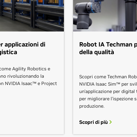
app
all
Scopri di più
Sco
Entra in contatto
fra
Ent
Scopri di più
Scopri di più
Sco
Entra in contatto
Entra in contatto
Ent
r applicazioni di
Robot IA Techman pe
istica
della qualità
come Agility Robotics e
nno rivoluzionando la
Scopri come Techman Robo
n NVIDIA Isaac™ e Project
NVIDIA Isaac Sim™ per svi
un'applicazione per digital
per migliorare l'ispezione s
Exxact
H
produzione.
Exxact Corporation è un fornitore
HPE
Scopri di più
globale a valore aggiunto e
clo
ita
integratore di sistemi di prodotti e
bus