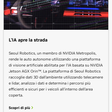
Scopri di più
Entra in contatto
L'IA apre la strada
Seoul Robotics, un membro di NVIDIA Metropolis,
rende le auto autonome utilizzando una piattaforma
Dell Technologies
di visione artificiale abilitata per l’IA basata su NVIDIA
Jetson AGX Orin™. La piattaforma di Seoul Robotics
Deloitte
Segmento
: Soluzioni di traffico ITS, Trasporti
raccoglie dati 3D dall’ambiente utilizzando telecamere
(Aeroporti, Porti), Chatbot, Computer Vision, Stadi
e lidar, analizza i dati e determina i percorsi più
NCS
Segmento
: Soluzioni di traffico ITS, Trasporti
Dell è tra le aziende tecnologiche leader a livello
efficienti e sicuri per i veicoli all’interno dell’area
(Aeroporti, Porti), Chatbot, Computer Vision
Microsoft Azure
mondiale che contribuiscono a trasformare la vita
coperta.
Segmento:
sicurezza pubblica e consapevolezza
Deloitte è all’avanguardia negli sforzi pionieristici per
delle persone con straordinarie capacità, dalle
situazionale, servizi intelligenti, traffico intelligente
trasformare l’elaborazione dei dati, l’analisi e l'IA.
soluzioni cloud ibride al calcolo ad alte prestazioni,
Scopri di più
Segmento:
Soluzioni di traffico ITS, Chatbot,
Deloitte usa la tecnologia basata su GPU per