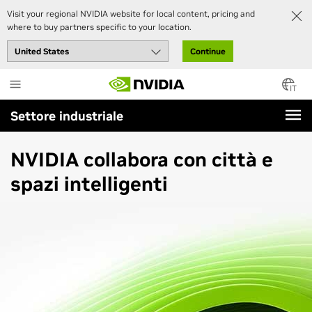
Visit your regional NVIDIA website for local content, pricing and
where to buy partners specific to your location.
Continue
Skip
to
IT
main
Settore industriale
content
NVIDIA collabora con città e
spazi intelligenti