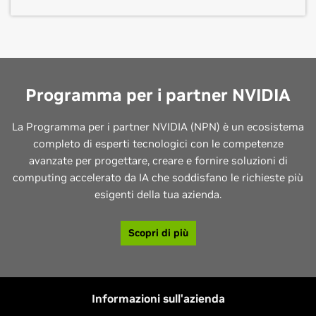
fino ad ambiziose iniziative di impatto sociale e
Computer Vision
NCS guida i progressi tecnologici in tutta la regione
generare informazioni significative, collaborare verso
sostenibilità.
APAC, collaborando con governi e aziende per offrire
l'innovazione con i propri clienti e sviluppare nuove
Gli oltre 200 prodotti e servizi cloud della piattaforma
servizi variegati e completi.
soluzioni che raggiungono il cuore delle sfide
cloud Azure aiutano a dare vita a nuove soluzioni per
Scopri di più
Entra in contatto
aziendali.
risolvere le sfide di oggi e creare il futuro.
Scopri di più
Entra in contatto
Programma per i partner NVIDIA
Scopri di più
Entra in contatto
Scopri di più
Entra in contatto
La Programma per i partner NVIDIA (NPN) è un ecosistema
completo di esperti tecnologici con le competenze
avanzate per progettare, creare e fornire soluzioni di
computing accelerato da IA che soddisfano le richieste più
esigenti della tua azienda.
Scopri di più
HPE
Informazioni sull'azienda