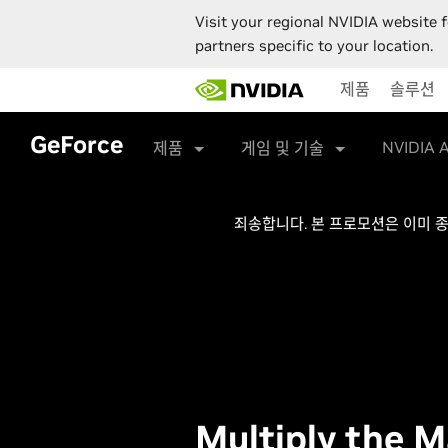
Visit your regional NVIDIA website f
partners specific to your location.
Skip
제품
솔루션
to
main
content
GeForce
NVIDIA 
제품
게임 및 기술
죄송합니다. 본 프로모션은 이미 
Multiply the 