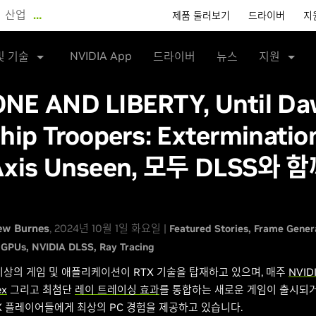
산업
…
제품 둘러보기
드라이버
지
NVIDIA App
및 기술
드라이버
뉴스
지원
NE AND LIBERTY, Until Da
hip Troopers: Exterminatio
Axis Unseen, 모두 DLSS와 
ew Burnes
, 2024년 10월 1일 화요일 |
Featured Stories
Frame Gener
 GPUs
NVIDIA DLSS
Ray Tracing
 이상의 게임 및 애플리케이션이 RTX 기술을 탑재하고 있으며, 매주
NVID
ex
그리고 최첨단
레이 트레이싱 효과
를 통합하는 새로운 게임이 출시되
RTX 플레이어들에게 최상의 PC 경험을 제공하고 있습니다.