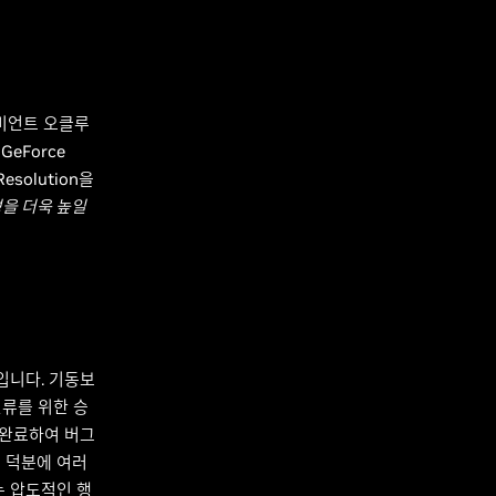
비언트 오클루
eForce
esolution을
을 더욱 높일
터입니다. 기동보
인류를 위한 승
 완료하여 버그
 덕분에 여러
는 압도적인 행