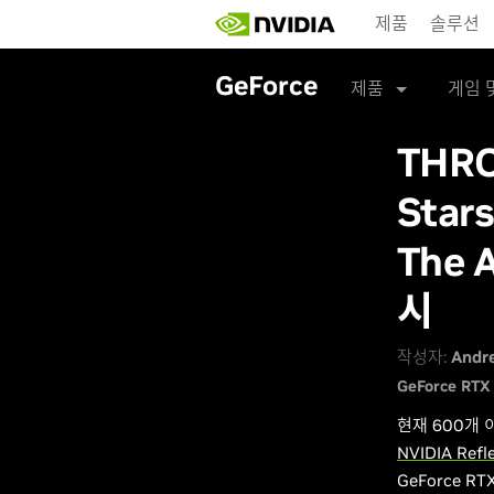
Skip
제품
솔루션
to
main
content
GeForce
제품
게임 
THRO
Stars
The 
시
작성자:
Andr
GeForce RTX
현재 600개
NVIDIA Refl
GeForce 