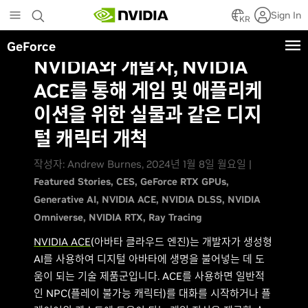
Skip
Sign In
to
KR
main
GeForce
content
NVIDIA와 개발자, NVIDIA
ACE를 통해 게임 및 애플리케
이션을 위한 실물과 같은 디지
털 캐릭터 개척
작성자: Andrew Burnes, 2024년 1월 8일 월요일 |
Featured Stories
CES
GeForce RTX GPUs
Generative AI
NVIDIA ACE
NVIDIA DLSS
NVIDIA
Omniverse
NVIDIA RTX
Ray Tracing
NVIDIA ACE
(아바타 클라우드 엔진)는 개발자가 생성형
AI를 사용하여 디지털 아바타에 생명을 불어넣는 데 도
움이 되는 기술 제품군입니다. ACE를 사용하면 일반적
인 NPC(플레이 불가능 캐릭터)를 대화를 시작하거나 플