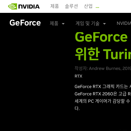
Skip
제품
솔루션
산업
…
to
main
GeForce
content
NVIDI
제품
게임 및 기술
GeForc
위한 Turi
작성자: Andrew Burnes, 20
RTX
GeForce RTX 그래픽 카
GeForce RTX 2060은 고
세계의 PC 게이머가 감당할 수 
다.