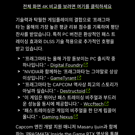
전체 화면 4K 비교를 보려면 여기를 클릭하세요
기술력과 탁월한 게임플레이의 결합으로
'프래그마
타'
는 올해의 가장 높은 평균 리뷰 점수를 기록하며 평단
찬사를 받았습니다. 특히 PC 버전은 환상적인 패스 트
레이싱 효과와 DLSS 기술 적용으로 추가적인 호평을
받고 있습니다.
"
'프래그마타'
는 올해 가장 돋보이는 PC 출시작 중
하나입니다." -
Digital Foundry
"NVIDIA와 함께하는
'프래그마타'
는 그야말로 상상
이상입니다." -
GameTyrant
"
'프래그마타'
는 CAPCOM 역사상 최고의 스토리가
아닐까 싶습니다." -
Destructoid
"이 게임은 뛰어난 패스 트레이싱 비주얼과 부드러
운 성능을 동시에 제공합니다." -
Wccftech
"패스 트레이싱은 게임의 비주얼을 한 단계 립끌어
올니다." -
Gaming Nexus
Capcom 엔진 개발 지원 매니저 Masaru Ijuin과 함께
하는
'PRAGMATA'
Inside the Game RTX 영상을 통해