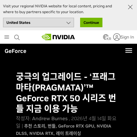
Visit your regional NVIDIA website for local content, pricing and
where to buy partners specific to your location.
Continue
Skip
Sign In
to
KR
main
GeForce
content
궁극의 업그레이드 - ‘프래그
마타(PRAGMATA)’™
GeForce RTX 50 시리즈 번
들 지금 이용 가능
작성자:
Andrew Burnes
, 2026년 4월 14일 화요
일 |
추천 스토리
번들
GeForce RTX GPU
NVIDIA
DLSS
NVIDIA RTX
레이 트레이싱