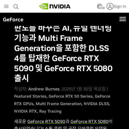
Skip
Sign In
to
KR
main
GeForce
content
판도를 바꾸는 AI, 뉴럴 렌더링
기능과 Multi Frame
Generation을 포함한 DLSS
4를 탑재한 GeForce RTX
5090 및 GeForce RTX 5080
출시
작성자:
Andrew Burnes
, 2025년 1월 30일 목요일 |
Featured Stories
GeForce RTX 50 Series
GeForce
RTX GPUs
Multi Frame Generation
NVIDIA DLSS
NVIDIA RTX
Ray Tracing
새로운
GeForce RTX 5090
과
GeForce RTX 5080
이
출시되었습니다! 스톡 클럭 및 공장 오버클럭 모델은