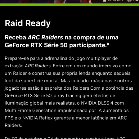
Raid Ready
Receba
ARC Raiders
na compra de uma
GeForce RTX Série 50 participante.*
Prepare-se para a adrenalina do jogo multiplayer de
extração
ARC Raiders
. Entre em um mundo imersivo como
um Raider e construa sua própria lenda enquanto saqueia
loot da superfície mortal. Mas cuidado: máquinas e outros
jogadores estão à espreita dos Raiders.Com a potência das
GeForce RTX Série 50, o ray tracing gera efeitos de
iluminação global mais realistas, o NVIDIA DLSS 4 com
Multi Frame Generation impulsionado por IA aumenta os
FPS e o NVIDIA Reflex garante a menor latência em ARC
Raiders.
De 07 de outubro a 04 de novembro, receba o jogo
ARC