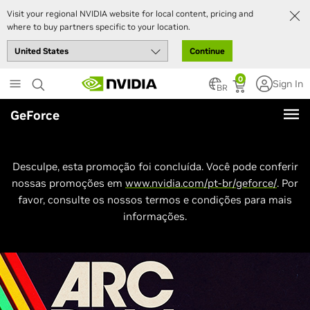
Visit your regional NVIDIA website for local content, pricing and
where to buy partners specific to your location.
Continue
Skip
0
Sign In
to
BR
main
GeForce
content
Desculpe, esta promoção foi concluída. Você pode conferir
nossas promoções em
www.nvidia.com/pt-br/geforce/
. Por
favor, consulte os nossos termos e condições para mais
informações.