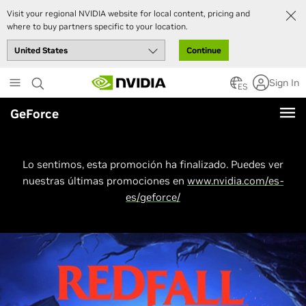
Visit your regional NVIDIA website for local content, pricing and
where to buy partners specific to your location.
Continue
Skip
Sign In
to
ES
main
GeForce
content
Lo sentimos, esta promoción ha finalizado. Puedes ver
nuestras últimas promociones en
www.nvidia.com/es-
es/geforce/