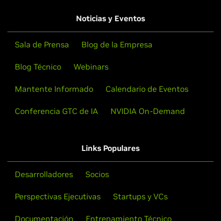
Enlaces Rápidos:
Noticias y Eventos
Lea el Blog: Tres Componentes Fundamentales para Crear Asistentes de
Sala de Prensa
Blog de la Empresa
IA para Servicio al Cliente con un NVIDIA AI Blueprint
Blog Técnico
Webinars
Obtenga acceso al NVIDIA AI Blueprint para Asistentes de Compras
Minoristas
Mantente Informado
Calendario de Eventos
Más información sobre NVIDIA Clara™ para Soluciones Digitales en el
Área de la Salud
Conferencia GTC de IA
NVIDIA On-Demand
Links Populares
Desarrolladores
Socios
Perspectivas Ejecutivas
Startups y VCs
Documentación
Entrenamiento Técnico