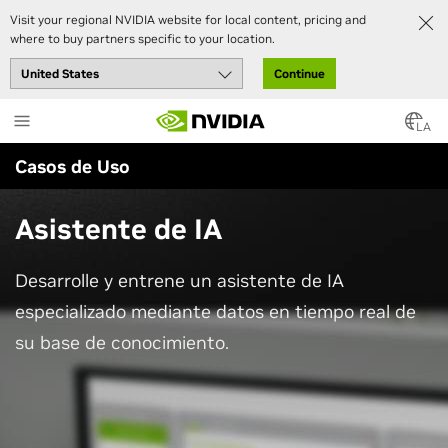
Visit your regional NVIDIA website for local content, pricing and
where to buy partners specific to your location.
Continue
Skip
to
LA
main
Casos de Uso
content
Asistente de IA
Desarrolle y entrene un asistente de IA
especializado mediante datos en tiempo real de
su base de conocimiento.