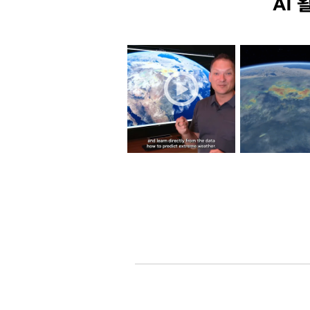
AI
NVIDIA AI
NVIDIA AI
Apr 22
nvidia-ai
nvidia-ai
🌍 Real-time data
🌍💚 Happy 
is the ultimate t...
Day. We are 