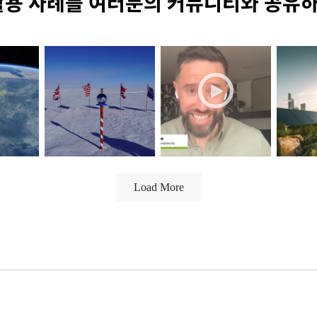
 활용 사례를 여러분의 커뮤니티와 공유
NVIDIA AI
NVIDIA AI
Apr 22
Feb 12
Jan 28
nvidia-ai
nvidia-ai
nvidia-ai
Earth
Did you know
What if AI could
🌍 Wh
spo...
there’s an NVIDI...
help get aid to ...
take fo
Load More