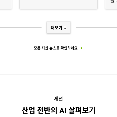
를 
맞춘 AI 개발을 가속화하고 있습니다.
Par
nv
반 
더보기
모든 최신 뉴스를 확인하세요.
의
의
워크
워크
세션
산업 전반의 AI 살펴보기
Jun
July 28, 2026
Jul
July 01, 2026
June 22, 2026
June 16, 2026
Apr
Jun
IA
IA