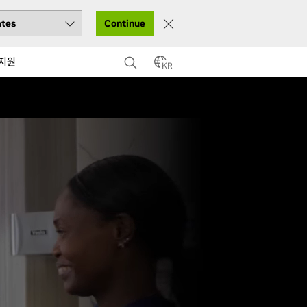
Continue
지원
KR