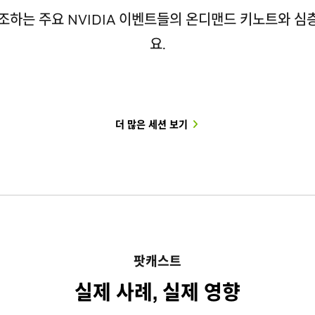
I
Developing Healthcare
Ac
모델
Eco Wave Power, NVIDIA
Coherent, 텍사스 시설 확장 착
영국, NVIDIA 기술로 소버린
규
NV
ds
강조하는 주요 NVIDIA 이벤트들의 온디맨드 키노트와 심
사
로 개
로 개
Robotics with GPU-Native
Co
본
AI 인프라와 디지털 트윈으로 파
공… AI 광통신 백본 생산 규모
AI 비전을 현실로 구현하다
에
빌
요.
 환
 환
Medical Physics Simulation
wi
도를 전력으로 바꾸다
본격 확대
위
팩
Eu
가상
가상
런던 테크 위크에서 공개된 영국의 소
Ag
속
터가
버린 AI 추진 현황을 살펴보세요.
Unlike autonomous driving or
NVIDIA AI 인프라와 디지털 트윈이
NVIDIA와 20억 달러 전략적 파트너십
NV
nd
로 
NVIDIA Isambard-AI 슈퍼컴퓨터를
industrial robotics, healthcare
이
Eco Wave Power의 파도 에너지 혁신
을 맺은 Coherent가 텍사스주 셔먼에
AI
Bio
CE
링,
기반으로 헬스케어, 코딩, 에이전틱 AI
robotics can’t rely on internet-
델과
을 가속화합니다.
세계 최초 6인치 InP 팹 확장 공장을 착
통해
-
and
스'
기
더 많은 세션 보기
분야에서 혁신을 이끄는 영국 스타트업
scale data collection or unlimited
력에
공했습니다. CHIPS 법 5,000만 달러
기술
.
Op
산자
다.
과 기업들의 실제 배포 사례를 확인하
real-world experimentation.
다.
지원을 받아 AI 시스템을 잇는 광통신
의 
lar
세
세요.
인터커넥트 생산을 대폭 늘립니다.
합니
dru
지를
LG
des
Em
반
를 
더보기
더보기
검증
지
더보기
더보기
프라
로
NV
팟캐스트
실제 사례, 실제 영향