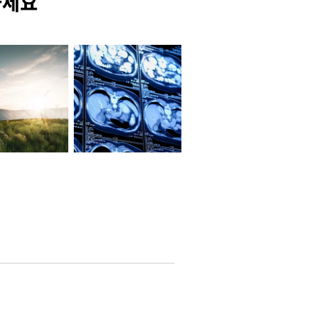
하세요
NVIDIA AI INFRASTRUCTURE
NVIDIA AI
Dec 8
Nov 14
-infra
nvidia-ai
at would it
A new
r AI to sc...
foundational m...