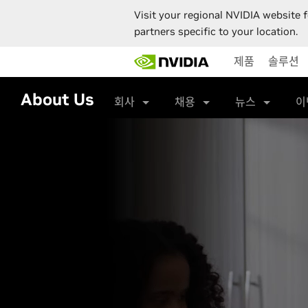
Visit your regional NVIDIA website f
partners specific to your location.
Skip
제품
솔루션
to
main
content
About Us
회사
채용
뉴스
이