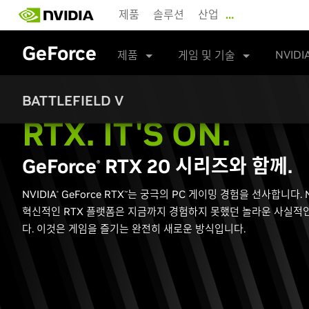
Skip
제품
솔루션
산업
…
to
main
GeForce
content
NVIDI
제품
게임 및 기술
BATTLEFIELD V
RTX. IT'S ON.
GeForce
RTX 20 시리즈와 함께.
​®
NVIDIA
GeForce RTX
는 궁극의 PC 게이밍 경험을 선사합니다. NVI
®
™
혁신적인 RTX 플랫폼은 지금까지 경험하지 못했던 놀라운 사실적
다. 이것은 게임을 즐기는 완전히 새로운 방식입니다.