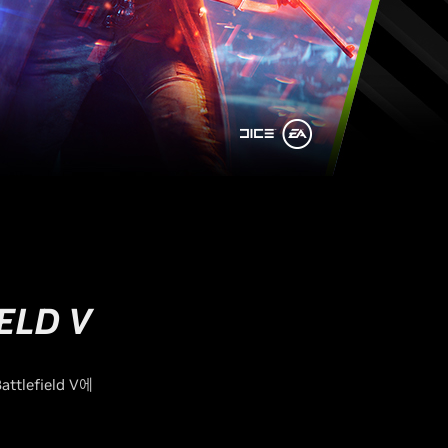
ELD V
efield V에