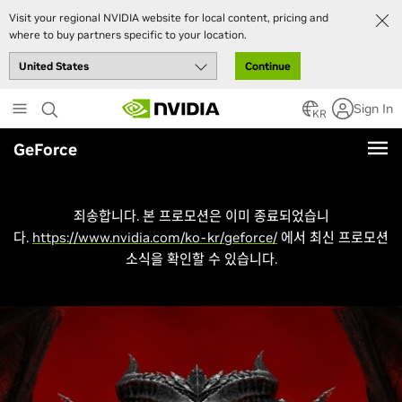
Visit your regional NVIDIA website for local content, pricing and
where to buy partners specific to your location.
Continue
Skip
Sign In
to
KR
main
GeForce
content
죄송합니다. 본 프로모션은 이미 종료되었습니
다.
https://www.nvidia.com/ko-kr/geforce/
에서 최신 프로모션
소식을 확인할 수 있습니다.