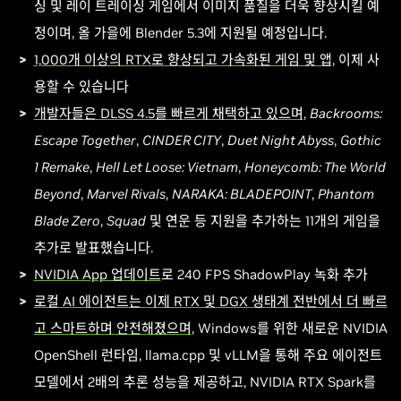
싱 및 레이 트레이싱 게임에서 이미지 품질을 더욱 향상시킬 예
정이며, 올 가을에 Blender 5.3에 지원될 예정입니다.
1,000개 이상의 RTX로 향상되고 가속화된 게임 및 앱,
이제 사
용할 수 있습니다
개발자들은 DLSS 4.5를 빠르게 채택하고 있으며
,
Backrooms:
Escape Together
,
CINDER CITY
,
Duet Night Abyss
,
Gothic
1 Remake
,
Hell Let Loose: Vietnam
,
Honeycomb: The World
Beyond
,
Marvel Rivals
,
NARAKA: BLADEPOINT
,
Phantom
Blade Zero
,
Squad
및
연운
등 지원을 추가하는 11개의 게임을
추가로 발표했습니다.
NVIDIA App 업데이트
로 240 FPS ShadowPlay 녹화 추가
로컬 AI 에이전트는 이제 RTX 및 DGX 생태계 전반에서 더 빠르
고 스마트하며 안전해졌으며
, Windows를 위한 새로운 NVIDIA
OpenShell 런타임, llama.cpp 및 vLLM을 통해 주요 에이전트
모델에서 2배의 추론 성능을 제공하고, NVIDIA RTX Spark를