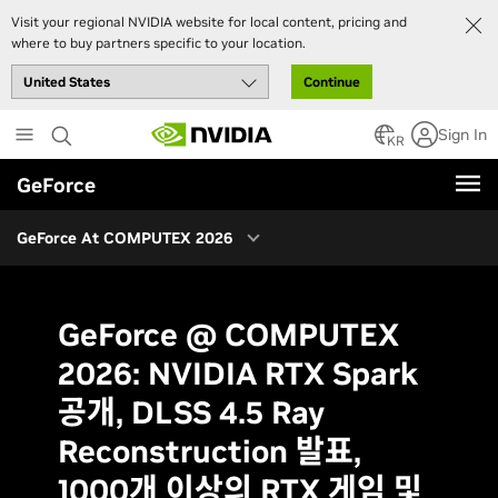
Visit your regional NVIDIA website for local content, pricing and
1000개 이상의 RTX 게임 및 앱을 지금 이용 가능
where to buy partners specific to your location.
DLSS 4.5, 11개의 다른 게임에 추가
Continue
NVIDIA App Update Adds 240 FPS ShadowPlay Recording
Skip
Sign In
to
로컬 AI 에이전트는 이제 RTX 및 DGX 생태계 전반에서 2배 더 빨라지고
KR
더욱 강력해졌습니다
main
GeForce
content
GeForce 리워드 - World of Tanks: 재고 소진 시까지 HEAT 팩을 받으세
요
GeForce At COMPUTEX 2026
New GeForce RTX Partner Products At COMPUTEX
더 많은 발표 내용...
GeForce @ COMPUTEX
2026: NVIDIA RTX Spark
공개, DLSS 4.5 Ray
Reconstruction 발표,
1000개 이상의 RTX 게임 및