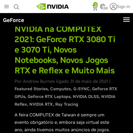
Skip
0
Sign In
to
BR
main
GeForce
content
NVIDIA na COMPUTEX
2021: GeForce RTX 3080 Ti
e 3070 Ti, Novos
Notebooks, Novos Jogos
RTX e Reflex e Muito Mais
Por Andrew Burnes ligado 31 de maio de 2021 |
Featured Stories
Computex
G-SYNC
GeForce RTX
GPUs
GeForce RTX Laptops
NVIDIA DLSS
NVIDIA
Reflex
NVIDIA RTX
Ray Tracing
A feira COMPUTEX de Taiwan é sempre um
evento obrigatório e, embora seja virtual este
ano, ainda tivemos muitos anúncios de jogos.