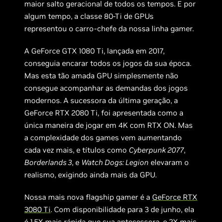
maior salto geracional de todos os tempos. E por
algum tempo, a classe 80-Ti de GPUs
representou o carro-chefe da nossa linha gamer.
A GeForce GTX 1080 Ti, lançada em 2017,
conseguia encarar todos os jogos da sua época.
Mas esta tão amada GPU simplesmente não
consegue acompanhar as demandas dos jogos
modernos. A sucessora da última geração, a
GeForce RTX 2080 Ti, foi apresentada como a
única maneira de jogar em 4K com RTX ON. Mas
a complexidade dos games vem aumentando
cada vez mais, e títulos como
Cyberpunk 2077
,
Borderlands 3
, e
Watch Dogs: Legion
elevaram o
realismo, exigindo ainda mais da GPU.
Nossa mais nova flagship gamer é a
GeForce RTX
3080 Ti
. Com disponibilidade para 3 de junho, ela
é 1.5X mais rápida que sua antecessora, e 2X mais