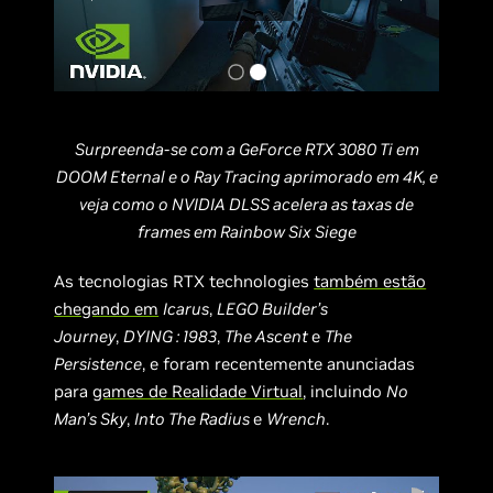
Surpreenda-se com a GeForce RTX 3080 Ti em
DOOM Eternal e o Ray Tracing aprimorado em 4K, e
veja como o NVIDIA DLSS acelera as taxas de
frames em Rainbow Six Siege
As tecnologias RTX technologies
também estão
chegando em
Icarus
,
LEGO Builder’s
Journey
,
DYING : 1983
,
The Ascent
e
The
Persistence
, e foram recentemente anunciadas
para
games de Realidade Virtual
, incluindo
No
Man’s Sky
,
Into The Radius
e
Wrench
.