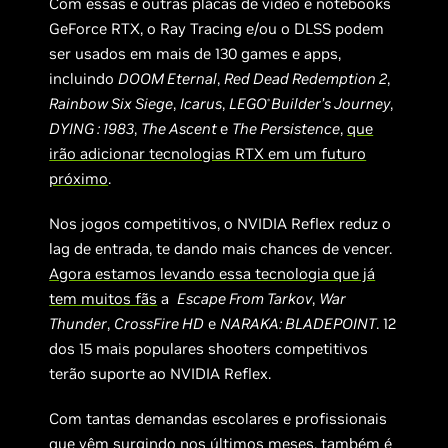
Com essas e outras placas de vídeo e notebooks
GeForce RTX, o Ray Tracing e/ou o DLSS podem
ser usados em mais de 130 games e apps,
incluindo
DOOM Eternal
,
Red Dead Redemption 2
,
Rainbow Six Siege
,
Icarus
,
LEGO
Builder’s Journey
,
®
DYING : 1983
,
The Ascent
e
The Persistence
,
que
irão adicionar tecnologias RTX em um futuro
próximo
.
Nos jogos competitivos, o NVIDIA Reflex reduz o
lag de entrada, te dando mais chances de vencer.
Agora estamos levando essa tecnologia que já
tem muitos fãs
a
Escape From Tarkov
,
War
Thunder
,
CrossFire HD
e
NARAKA: BLADEPOINT
. 12
dos 15 mais populares shooters competitivos
terão suporte ao NVIDIA Reflex.
Com tantas demandas escolares e profissionais
que vêm surgindo nos últimos meses, também é