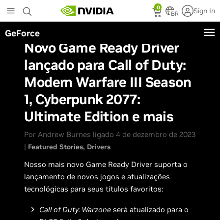
Skip
0
Sign In
to
BR
main
GeForce
content
Novo Game Ready Driver
lançado para Call of Duty:
Modern Warfare III Season
1, Cyberpunk 2077:
Ultimate Edition e mais
Por Andrew Burnes ligado 4 de dezembro de 2023
|
Featured Stories
Drivers
Nosso mais novo Game Ready Driver suporta o
lançamento de novos jogos e atualizações
tecnológicas para seus títulos favoritos:
Call of Duty: Warzone
será atualizado para o