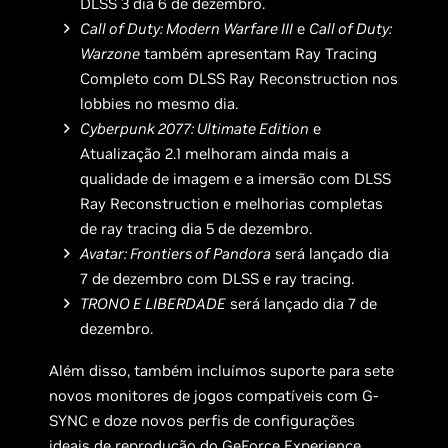
DLSS 3 dia 6 de dezembro.
Call of Duty: Modern Warfare III
e
Call of Duty:
Warzone
também apresentam Ray Tracing
Completo com DLSS Ray Reconstruction nos
lobbies no mesmo dia.
Cyberpunk 2077: Ultimate Edition
e
Atualização 2.1 melhoram ainda mais a
qualidade de imagem e a imersão com DLSS
Ray Reconstruction e melhorias completas
de ray tracing dia 5 de dezembro.
Avatar: Frontiers of Pandora
será lançado dia
7 de dezembro com DLSS e ray tracing.
TRONO E LIBERDADE
será lançado dia 7 de
dezembro.
Além disso, também incluímos suporte para sete
novos monitores de jogos compatíveis com G-
SYNC e doze novos perfis de configurações
ideais de reprodução do GeForce Experience.