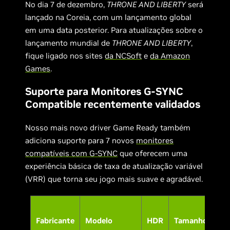
No dia 7 de dezembro,
THRONE AND LIBERTY
será
lançado na Coreia, com um lançamento global
em uma data posterior. Para atualizações sobre o
lançamento mundial de
THRONE AND LIBERTY
,
fique ligado nos sites
da NCSoft
e
da Amazon
Games
.
Suporte para Monitores G-SYNC
Compatible recentemente validados
Nosso mais novo driver Game Ready também
adiciona suporte para 7 novos
monitores
compatíveis com G-SYNC
que oferecem uma
experiência básica de taxa de atualização variável
(VRR) que torna seu jogo mais suave e agradável.
Ti
Fabricante
Modelo
HDR
Tamanho
da