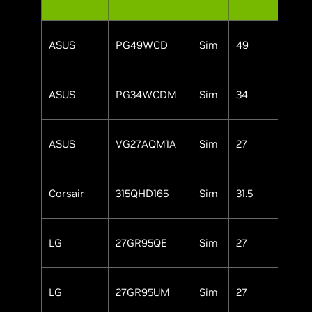
Tel
ASUS
PG49WCD
Sim
49
OL
ASUS
PG34WCDM
Sim
34
OL
ASUS
VG27AQM1A
Sim
27
IP
Corsair
315QHD165
Sim
31.5
IP
LG
27GR95QE
Sim
27
OL
LG
27GR95UM
Sim
27
IP