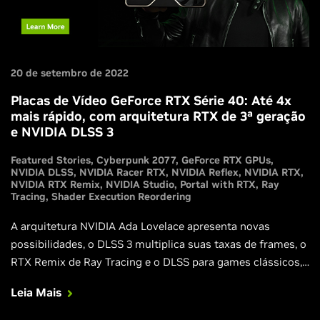
20 de setembro de 2022
Placas de Vídeo GeForce RTX Série 40: Até 4x
mais rápido, com arquitetura RTX de 3ª geração
e NVIDIA DLSS 3
Featured Stories
Cyberpunk 2077
GeForce RTX GPUs
NVIDIA DLSS
NVIDIA Racer RTX
NVIDIA Reflex
NVIDIA RTX
NVIDIA RTX Remix
NVIDIA Studio
Portal with RTX
Ray
Tracing
Shader Execution Reordering
A arquitetura NVIDIA Ada Lovelace apresenta novas
possibilidades, o DLSS 3 multiplica suas taxas de frames, o
RTX Remix de Ray Tracing e o DLSS para games clássicos,
e nossas novas placas de vídeo GeForce RTX 4090 e
Leia Mais
GeForce RTX 4080 oferecem a potência para jogar games
com Ray Tracing da melhor maneira possível. Obtenha