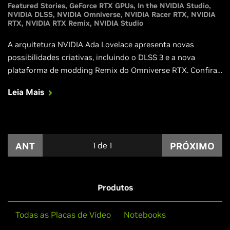
Featured Stories
GeForce RTX GPUs
In the NVIDIA Studio
NVIDIA DLSS
NVIDIA Omniverse
NVIDIA Racer RTX
NVIDIA
RTX
NVIDIA RTX Remix
NVIDIA Studio
A arquitetura NVIDIA Ada Lovelace apresenta novas
possibilidades criativas, incluindo o DLSS 3 e a nova
plataforma de modding Remix do Omniverse RTX. Confira
a nova e deslumbrante demonstração preparada pela RTX
Leia Mais
para o Racer no "In the NVIDIA Studio" desta semana.
ANT
1
de
1
PRÓXIMO
Produtos
Todas as Placas de Vídeo
Notebooks