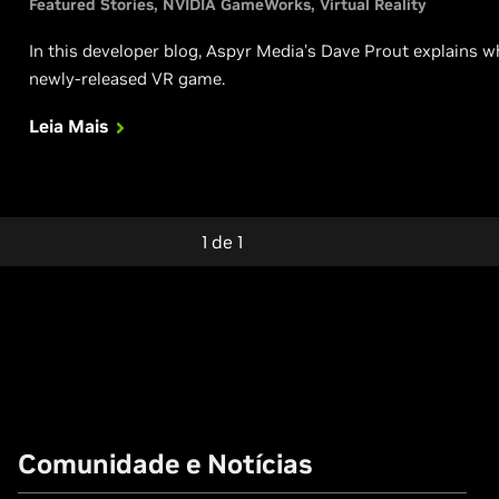
Featured Stories
NVIDIA GameWorks
Virtual Reality
In this developer blog, Aspyr Media's Dave Prout explains wh
newly-released VR game.
Leia Mais
1
de
1
Comunidade e Notícias