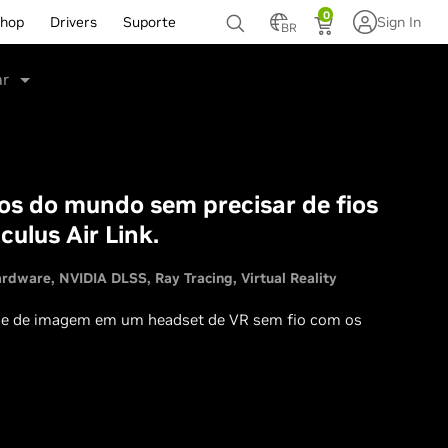
0
hop
Drivers
Suporte
Sign In
BR
ar
s do mundo sem precisar de fios
ulus Air Link.
rdware
NVIDIA DLSS
Ray Tracing
Virtual Reality
ade de imagem em um headset de VR sem fio com os