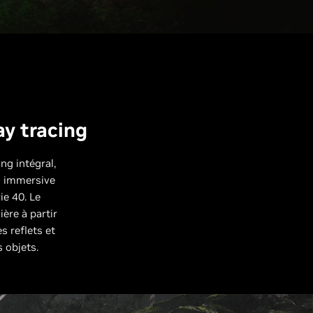
ay tracing
ng intégral,
s immersive
e 40. Le
ère à partir
s reflets et
 objets.