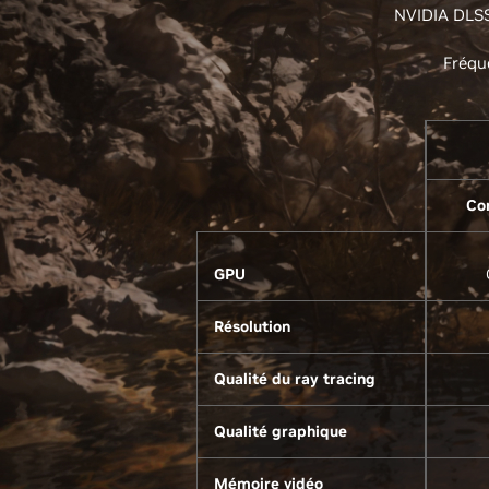
NVIDIA DLSS 
Fréqu
Co
GPU
Résolution
Qualité du ray tracing
Qualité graphique
Mémoire vidéo