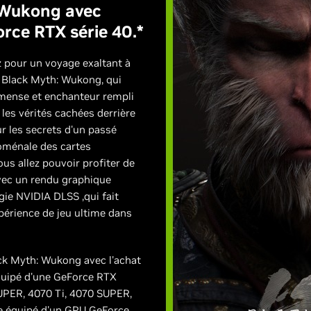
 Wukong avec
rce RTX série 40.*
z pour un voyage exaltant à
s Black Myth: Wukong, qui
mense et enchanteur rempli
 les vérités cachées derrière
r les secrets d'un passé
noménale des cartes
us allez pouvoir profiter de
avec un rendu graphique
gie NVIDIA DLSS ,qui fait
expérience de jeu ultime dans
ack Myth: Wukong avec l'achat
quipé d'une GeForce RTX
UPER, 4070 Ti, 4070 SUPER,
le équipé d'un GPU GeForce