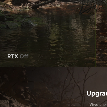
RTX
Off
Upgrad
Vivez une