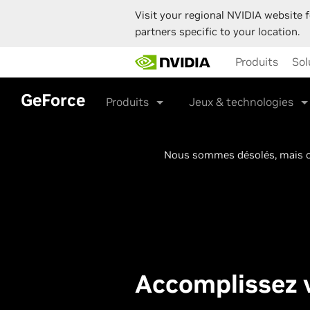
Visit your regional NVIDIA website f
partners specific to your location.
Skip
Produits
Sol
to
main
content
GeForce
Produits
Jeux & technologies
Nous sommes désolés, mais ce
Accomplissez v