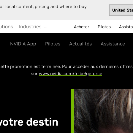
or local content, pricing and where to buy
utions
Industries
…
Acheter
Pilotes
Assist
NVIDIA App
Pilotes
Actualités
Assistance
tte promotion est terminée. Pour accéder aux dernières offres
sur
www.nvidia.com/fr-be/geforce
otre destin