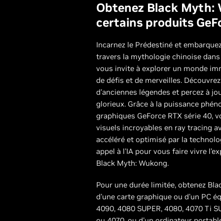
Obtenez Black Myth:
certains produits GeFo
Incarnez le Prédestiné et embarque
travers la mythologie chinoise dan
vous invite à explorer un monde im
de défis et de merveilles. Découvrez
d'anciennes légendes et percez à jou
glorieux. Grâce à la puissance phé
graphiques GeForce RTX série 40, vo
visuels incroyables en ray tracing 
accéléré et optimisé par la technolo
appel à l'IA pour vous faire vivre l’
Black Myth: Wukong.
Pour une durée limitée, obtenez Bl
d'une carte graphique ou d'un PC é
4090, 4080 SUPER, 4080, 4070 Ti S
ou 4070, ou d'un ordinateur portab