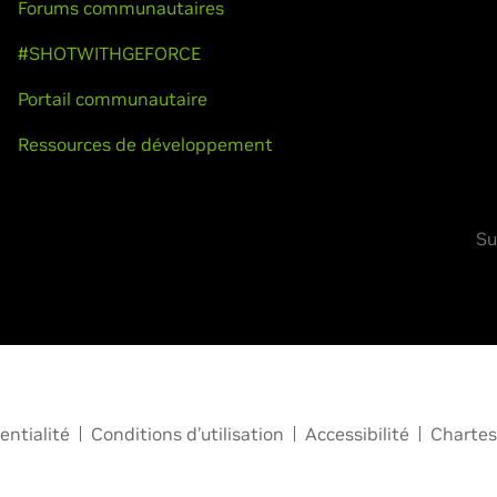
Forums communautaires
#SHOTWITHGEFORCE
Portail communautaire
Ressources de développement
Su
entialité
Conditions d’utilisation
Accessibilité
Chartes 