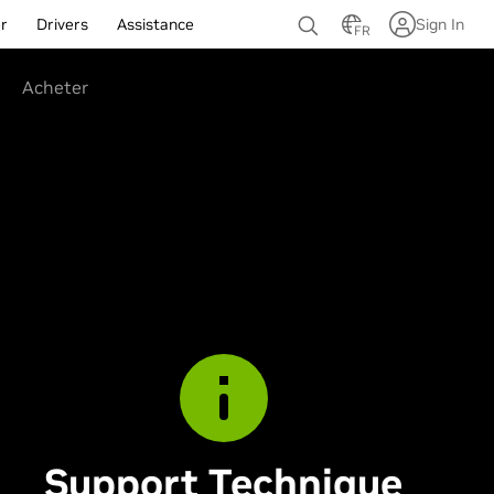
r
Drivers
Assistance
Sign In
FR
Acheter
e
Support Technique