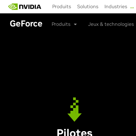
Skip
Produits
Solutions
Industries
…
to
main
GeForce
content
Produits
Jeux & technologies
Pilotes