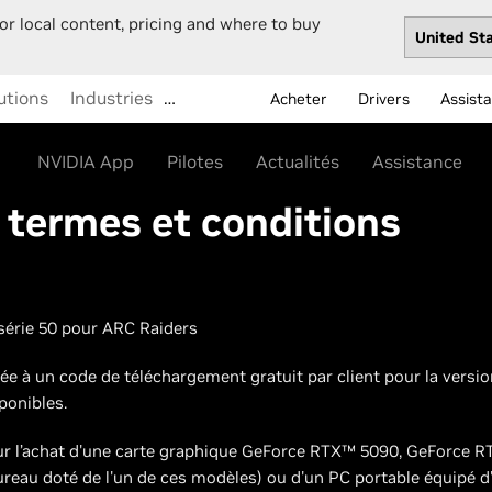
or local content, pricing and where to buy
utions
Industries
…
Acheter
Drivers
Assist
NVIDIA App
Pilotes
Actualités
Assistance
s termes et conditions
série 50 pour ARC Raiders
tée à un code de téléchargement gratuit par client pour la vers
ponibles.
ur l’achat d'une carte graphique GeForce RTX™ 5090, GeForce R
reau doté de l'un de ces modèles) ou d'un PC portable équipé