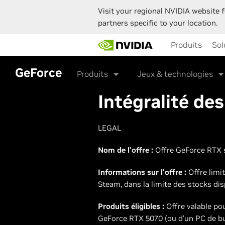
Visit your regional NVIDIA website f
partners specific to your location.
Skip
Produits
Sol
to
main
content
GeForce
Produits
Jeux & technologies
Intégralité de
LEGAL
Nom de l'offre :
Offre GeForce RTX 
Informations sur l'offre :
Offre limi
Steam, dans la limite des stocks dis
Produits éligibles :
Offre valable po
GeForce RTX 5070 (ou d'un PC de bu