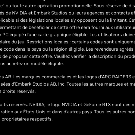
" ou toute autre opération promotionnelle. Sous réserve de disp
és de NVIDIA et Embark Studios ou leurs agences et contacts aff
licable si des législations locales s'y opposent ou la limitent. Ce
rmettant de bénéficier de cette offre sera fourni aux utilisateu
 un PC équipé d’une carte graphique éligible. Les utilisateurs doi
laire du jeu. Restrictions locales : certains codes sont uniquem
otre code dans le pays ou la région éligible. Les revendeurs agré
de proposer cette offre. Veuillez vérifier la description du prod
us achetez un modèle éligible.
s AB. Les marques commerciales et les logos d'ARC RAIDERS
ées d'Embark Studios AB. Inc. Toutes les autres marques et 
s droits réservés.
oits réservés. NVIDIA, le logo NVIDIA et GeForce RTX sont des
tion aux États-Unis et dans d'autres pays. Tous les autres nom
propriétaires respectifs.