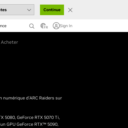
Continue
ance
Sign In
FR
Acheter
ion numérique d'ARC Raiders sur
TX 5080, GeForce RTX 5070 Ti,
 d'un GPU GeForce RTX™ 5090,