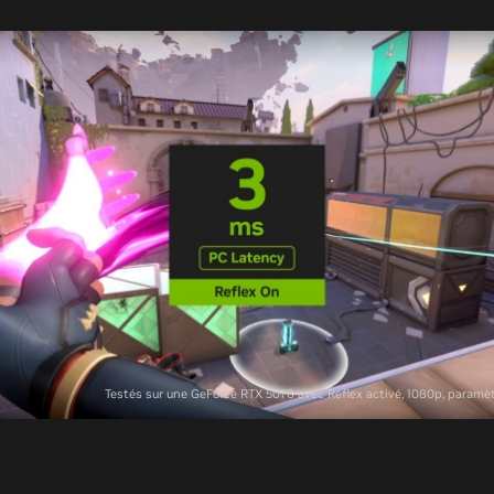
Testés sur une GeForce RTX 5070 avec Reflex activé, 1080p, param