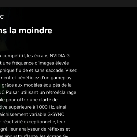
NC
ns la moindre
u compétitif, les écrans NVIDIA G-
t une fréquence d'images élevée
phique fluide et sans saccade. Visez
ément et bénéficiez d'un gameplay
el grâce aux modèles équipés de la
C Pulsar utilisant un rétroéclairage
le pour offrir une clarté de
ve supérieure à 1 000 Hz, ainsi
raîchissement variable G-SYNC
r réactivité exceptionnelle, leur
ré, leur analyseur de réflexes et
ge époustouflante, les écrans G-