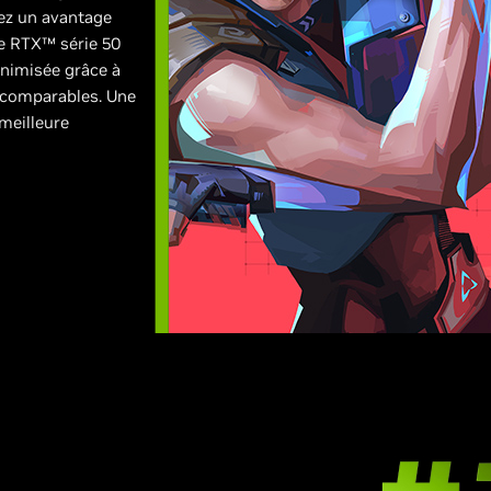
ez un avantage
e RTX™ série 50
inimisée grâce à
ncomparables. Une
meilleure