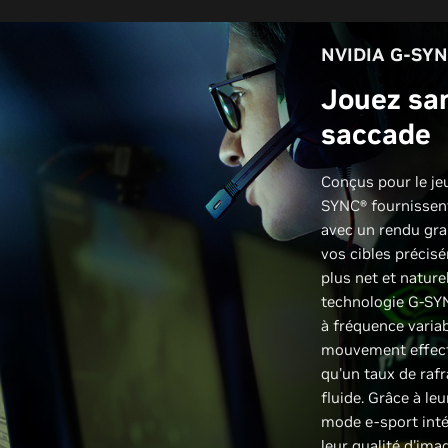
NVIDIA G-SY
Jouez sa
saccade
Conçus pour le je
SYNC® fournissen
avec un rendu gra
vos cibles précis
plus net et natur
technologie G-SYN
à fréquence variab
mouvement effecti
qu'un taux de raf
fluide. Grâce à leu
mode e-sport intég
leur qualité d'ima