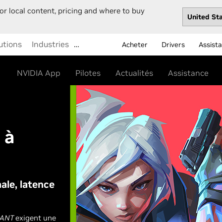
or local content, pricing and where to buy
utions
Industries
…
Acheter
Drivers
Assist
NVIDIA App
Pilotes
Actualités
Assistance
 à
le, latence
RANT
exigent une