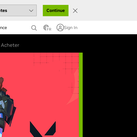
Continue
ance
Sign In
FR
Acheter