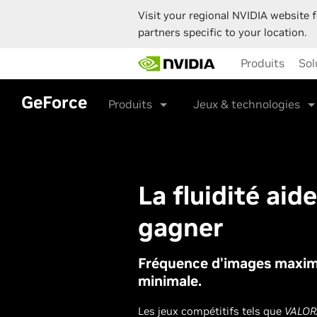
Visit your regional NVIDIA website f
partners specific to your location.
Skip
Produits
Sol
to
main
content
GeForce
Produits
Jeux & technologies
La fluidité aide
gagner
Fréquence d'images maxima
minimale.
Les jeux compétitifs tels que
VALO