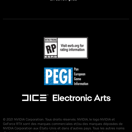
© 2021 NVIDIA Corporation. Tous droits réservés. NVIDIA, le logo NVIDIA et
GeForce RTX sont des marques commerciales et/ou des marques déposées de
NVIDIA Corporation aux États-Unis et dans d'autres pays. Tous les autres noms