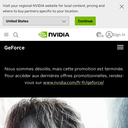
Visit your regional NVIDIA website for local content, pricing and
where to buy partners specific to your location.
Continue
Skip
Sign In
to
FR
main
GeForce
content
Nous sommes désolés, mais cette promotion est terminée.
Pour accéder aux dernières offres promotionnelles, rendez-
vous sur
www.nvidia.com/fr-fr/geforce/