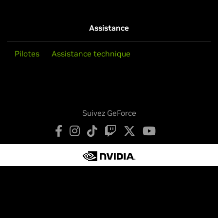
Assistance
Pilotes
Assistance technique
Suivez GeForce
Déclaration de confidentialité
Vos choix de confidentialité
Conditions d’utilisation
Accessibilité
Chartes institutionnelles
Sécurité des produits
Nous contacter