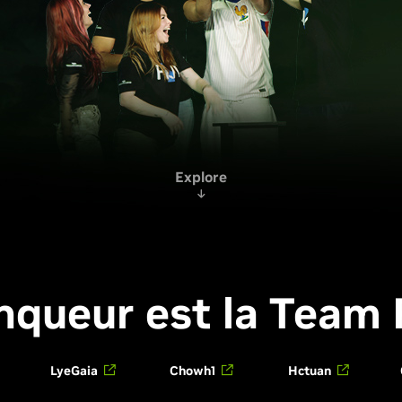
Explore
nqueur est la Team
LyeGaia
Chowh1
Hctuan