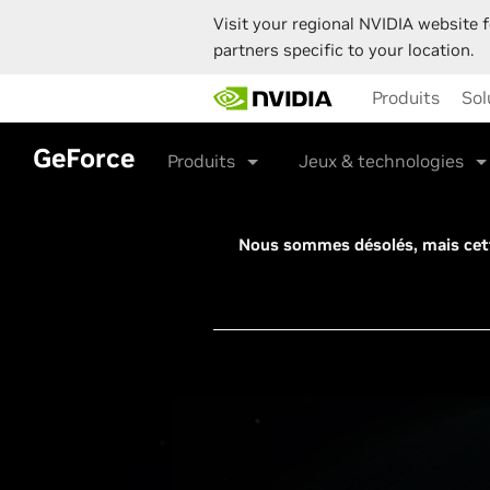
Visit your regional NVIDIA website f
partners specific to your location.
Skip
Produits
Sol
to
main
content
GeForce
Produits
Jeux & technologies
Nous sommes désolés, mais cett