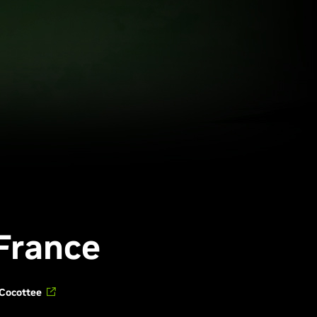
 France
Cocottee