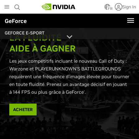
Skip
Sign In
to
FR
main
GeForce
content
GEFORCE E-SPORT
LA FLUIDITÉ
AIDE À GAGNER
Les jeux compétitifs incluant le nouveau Call of Duty :
Warzone et PLAYERUNKNOWN’S BATTLEGROUNDS
requièrent une fréquence d’images élevée pour tourner
en toute fluidité. Prenez un avantage décisif en jouant
à 144 FPS ou plus grâce à GeForce
.
®
ACHETER