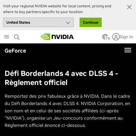
Visit your regional NVIDIA website for local content, pricing and
where to buy partners specific to your location.
Continue
Skip
Sign In
to
FR
main
GeForce
content
Défi Borderlands 4 avec DLSS 4 -
Règlement officiel
Remportez des prix fabuleux grâce à NVIDIA. Dans le cadre
du Défi Borderlands 4 avec DLSS 4. NVIDIA Corporation, en
son nom et en celui de ses sociétés affiliées (ci-après
"NVIDIA"), organise un Jeu-concours conformément au
Règlement officiel énoncé ci-dessous.