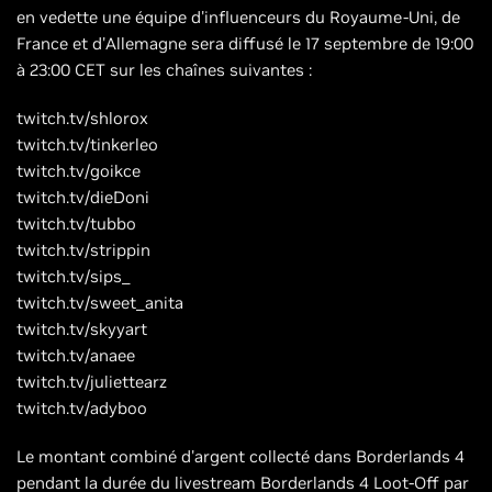
en vedette une équipe d'influenceurs du Royaume-Uni, de
France et d'Allemagne sera diffusé le 17 septembre de 19:00
à 23:00 CET sur les chaînes suivantes :
twitch.tv/shlorox
twitch.tv/tinkerleo
twitch.tv/goikce
twitch.tv/dieDoni
twitch.tv/tubbo
twitch.tv/strippin
twitch.tv/sips_
twitch.tv/sweet_anita
twitch.tv/skyyart
twitch.tv/anaee
twitch.tv/juliettearz
twitch.tv/adyboo
Le montant combiné d'argent collecté dans Borderlands 4
pendant la durée du livestream Borderlands 4 Loot-Off par