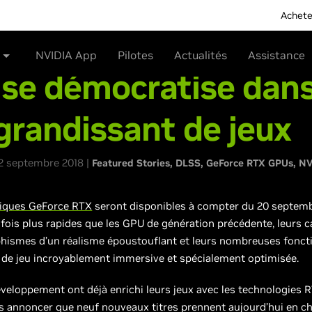
Achete
NVIDIA App
Pilotes
Actualités
Assistance
se démocratise dan
randissant de jeux
2 septembre 2018 |
Featured Stories
DLSS
GeForce RTX GPUs
NV
hiques GeForce RTX
seront disponibles à compter du 20 septemb
ois plus rapides que les GPU de génération précédente, leurs c
phismes d’un réalisme époustouflant et leurs nombreuses foncti
e de jeu incroyablement immersive et spécialement optimisée.
eloppement ont déjà enrichi leurs jeux avec les technologies
s annoncer que neuf nouveaux titres prennent aujourd’hui en ch