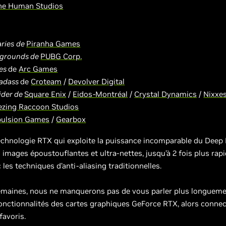
ne Human Studios
ries
de
Piranha Games
egrounds de
PUBG Corp.
hes
de
Arc Games
Badass
de
Croteam
/
Devolver Digital
ider de
Square Enix
/
Eidos-Montréal
/
Crystal Dynamics
/
Nixxe
ezing Raccoon Studios
ulsion Games
/
Gearbox
chnologie RTX qui exploite la puissance incomparable du Deep Le
des images époustouflantes et ultra-nettes, jusqu’à 2 fois plus r
les techniques d’anti-aliasing traditionnelles.
emaines, nous ne manquerons pas de vous parler plus longuemen
onctionnalités des cartes graphiques GeForce RTX, alors conne
favoris.