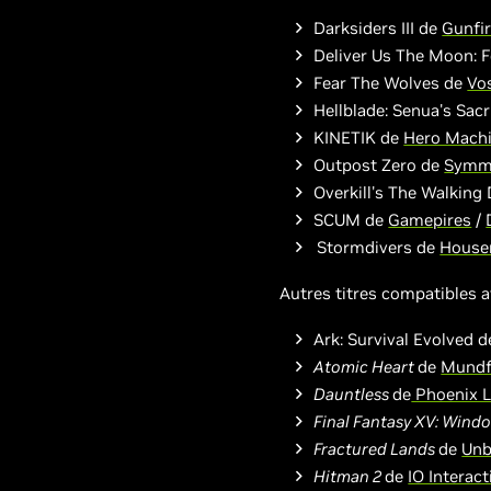
Darksiders III de
Gunfi
Deliver Us The Moon: 
Fear The Wolves de
Vo
Hellblade: Senua's Sacr
KINETIK de
Hero Machi
Outpost Zero de
Symm
Overkill's The Walking
SCUM de
Gamepires
/
Stormdivers
de
House
Autres
titres
compatibles
Ark: Survival Evolved 
Atomic Heart
de
Mundf
Dauntless
de
Phoenix 
Final Fantasy XV: Wind
Fractured Lands
de
Unb
Hitman 2
de
IO Interact