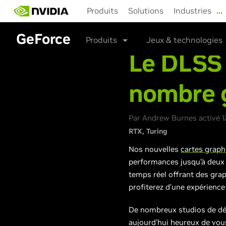
Skip
Produits
Solutions
Industries
…
to
main
GeForce
content
Produits
Jeux & technologies
Le DLSS 
nombre g
Par Andrew Burnes activé 1
RTX
Turing
Nos nouvelles
cartes grap
performances jusqu’à deux f
temps réel offrant des gra
profiterez d’une expérienc
De nombreux studios de dév
aujourd’hui heureux de vou