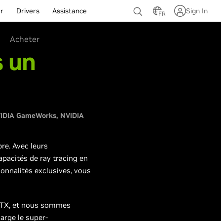
r
Drivers
Assistance
Sign In
FR
Acheter
s un
IDIA GameWorks
NVIDIA
re. Avec leurs
apacités de ray tracing en
onnalités exclusives, vous
 RTX, et nous sommes
arge le super-