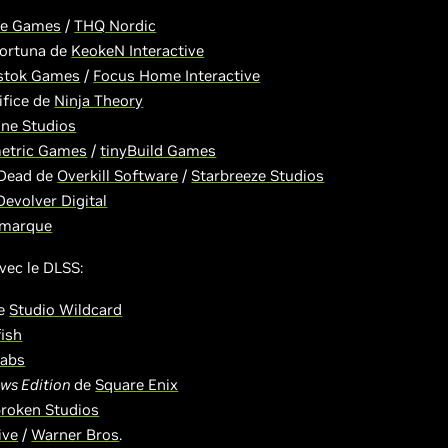
re Games
/
THQ Nordic
Fortuna de
KeokeN Interactive
stok Games
/
Focus Home Interactive
ifice de
Ninja Theory
ne Studios
etric Games
/
tinyBuild Games
 Dead de
Overkill Software
/
Starbreeze Studios
Devolver Digital
marque
avec
le DLSS:
de
Studio Wildcard
ish
Labs
ows Edition
de
Square Enix
roken Studios
ive
/
Warner Bros
.