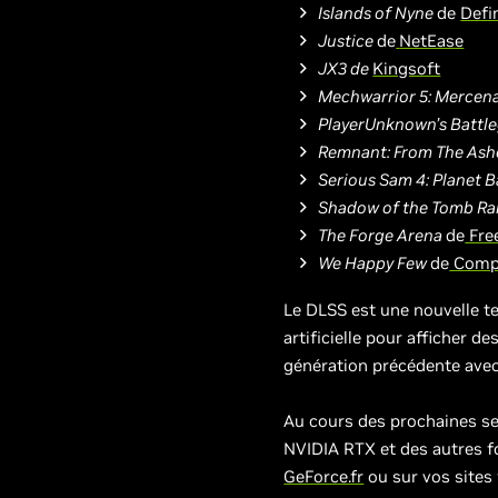
Islands of Nyne
de
Defi
Justice
de
NetEase
JX3 de
Kingsoft
Mechwarrior 5: Mercena
PlayerUnknown’s Battl
Remnant: From The As
Serious Sam 4: Planet 
Shadow of the Tomb Ra
The Forge Arena
de
Fre
We Happy Few
de
Comp
Le DLSS est une nouvelle te
artificielle pour afficher 
génération précédente avec 
Au cours des prochaines s
NVIDIA RTX et des autres f
GeForce.fr
ou sur vos sites 