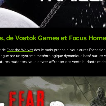
s, de
Vostok Games
et
Focus Home 
pé de
Fear the Wolves
dès le mois prochain, vous aurez l’occasion
tingue par un système météorologique dynamique basé sur les v
éatures mutantes, vous devrez affronter des vents hurlants et d