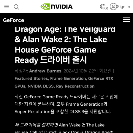
Skip
Sign In
to
KR
main
GeForce
content
Dragon Age: The Veilguard
& Alan Wake 2: The Lake
House GeForce Game
Ready 드라이버 출시
작성자:
Andrew Burnes
, 2024년 10월 22일 화요일 |
Featured Stories
Frame Generation
GeForce RTX
GPUs
NVIDIA DLSS
Ray Reconstruction
최신 GeForce Game Ready 드라이버는 새로운 게임에
대한 지원이 풍부하며, 모두 Frame Generation과
Super Resolution을 포함한 DLSS 3을 지원합니다.
새 드라이버를 설치하면
Alan Wake 2: The Lake
House
,
Call of Duty®: Black Ops 6
,
Dragon Age™: