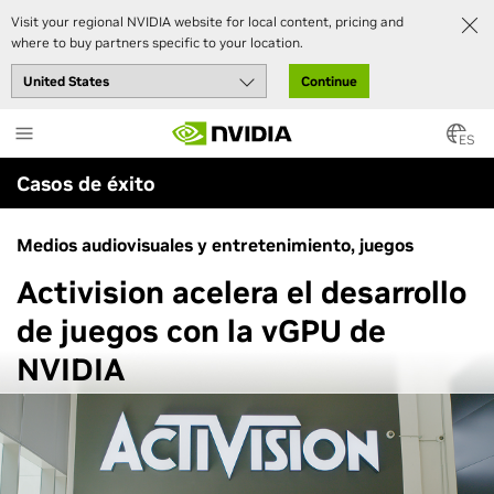
Visit your regional NVIDIA website for local content, pricing and
where to buy partners specific to your location.
Continue
Skip
to
ES
main
Casos de éxito
content
Medios audiovisuales y entretenimiento, juegos
Activision acelera el desarrollo
de juegos con la vGPU de
NVIDIA