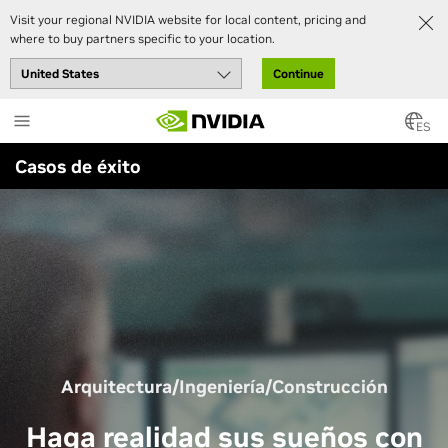
Visit your regional NVIDIA website for local content, pricing and
where to buy partners specific to your location.
Continue
Skip
to
ES
main
Casos de éxito
content
Arquitectura/Ingeniería/Construcción
Haga realidad sus sueños con