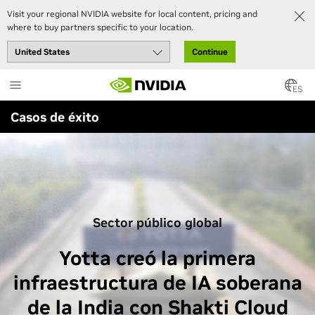
Visit your regional NVIDIA website for local content, pricing and
where to buy partners specific to your location.
Continue
Skip
to
ES
main
Casos de éxito
content
Sector público global
Yotta creó la primera
infraestructura de IA soberana
de la India con Shakti Cloud