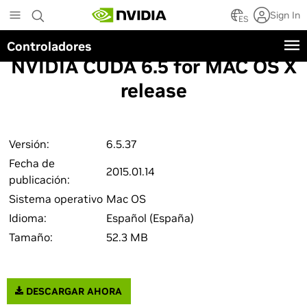
Skip
Sign In
to
ES
main
Controladores
content
NVIDIA CUDA 6.5 for MAC OS X
release
Versión:
6.5.37
Fecha de
2015.01.14
publicación:
Sistema operativo
Mac OS
Idioma:
Español (España)
Tamaño:
52.3 MB
DESCARGAR AHORA