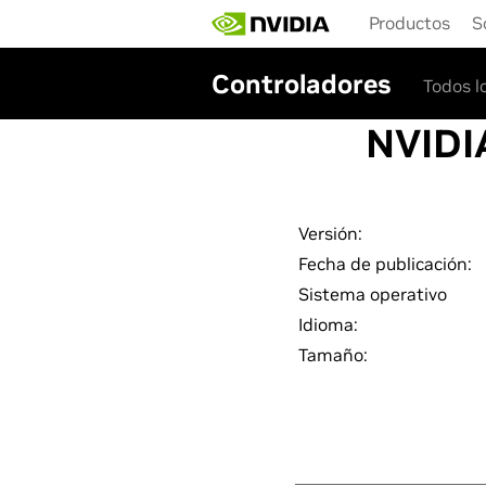
Skip
Productos
S
to
main
content
Controladores
Todos l
NVIDI
Versión:
Fecha de publicación:
Sistema operativo
Idioma:
Tamaño: