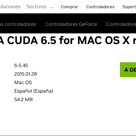
oluciones
Sectores
…
Comprar
Controladores
Sopor
os controladores
Controladores GeForce
Controladore
A CUDA 6.5 for MAC OS X r
6.5.45
DE
2015.01.28
Mac OS
Español (España)
54.2 MB