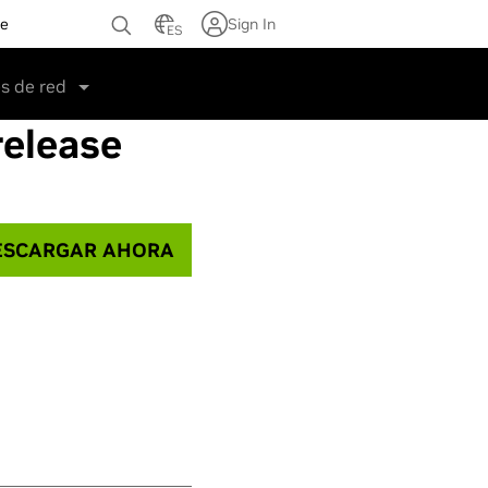
te
Sign In
ES
s de red
elease
SCARGAR AHORA